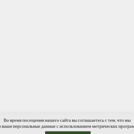
Во время посещения нашего сайта вы соглашаетесь с тем, что мы
вости и события
Новости СДК
ЛИЦА ПОБЕДЫ
Обратная связь
Г
 ваши персональные данные с использованием метрических програ
уновская сельская библиотека-филиал №10, © 2015-2026