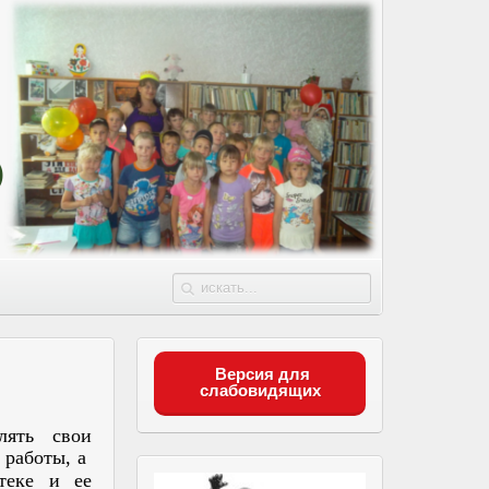
Версия для
слабовидящих
лять свои
 работы, а
теке и ее