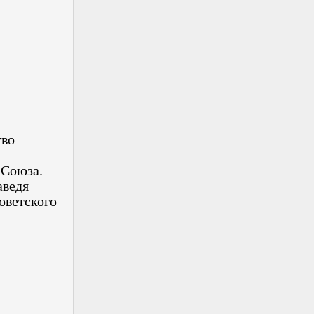
тво
 Союза.
аведя
оветского